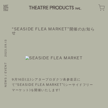
ME
NU
“SEASIDE FLEA MARKET”開催のお知ら
せ
NEWS / EVENT 2023.09.13
LINE
FASHION
OME
OMOTESANDO ONLINE
BOUT
EWS
RAKUTEN FASHION
9月16日(土)シアタープロダクツ表参道店に
STORY
ZOZOTOWN
て“SEASIDE FLEA MARKET”(シーサイドフリー
マーケット)を開催いたします!
OTE
SUSTAINABLE
ONTACT
HOZUBAG ONLINE