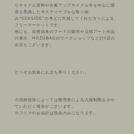
IL MAGAZINE
リサイクル原料や古着アップサイクル等を中心に環
境を意識したサスティナブルな取り組
み“SEASIDE”の考えに共感してくれた方々による、
フリーマーケットです。
他にも、自然由来のフードの販売や点描アート作品
FOLLOW US ON
の展示、HOZUBAGのワークショップなど計7店の
出店もございます。
©THEATRE PRODUCTS
どうぞお気軽にお立ち寄りください。
※混雑状況によっては整理券による入場制限をさせ
ていただく場合がございます。
※フリマのお会計は現金のみになります。