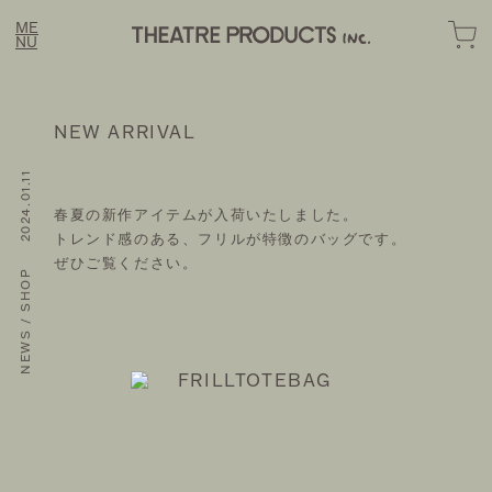
ME
NU
NEW ARRIVAL
NEWS / SHOP 2024.01.11
春夏の新作アイテムが入荷いたしました。
LINE
FASHION
トレンド感のある、フリルが特徴のバッグです。
OME
ぜひご覧ください。
OMOTESANDO ONLINE
BOUT
EWS
RAKUTEN FASHION
STORY
ZOZOTOWN
OTE
SUSTAINABLE
ONTACT
HOZUBAG ONLINE