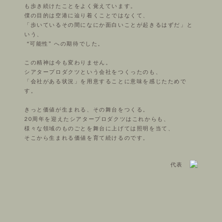
も歩き続けたことをよく覚えています。
僕の目的は空港に辿り着くことではなくて、
「歩いているその間になにか面白いことが起きるはずだ」と
いう、
“可能性” への期待でした。
この精神は今も変わりません。
シアタープロダクツという会社をつくったのも、
「会社がある状況」を用意することに意味を感じたためで
す。
きっと価値が生まれる、その舞台をつくる。
20周年を迎えたシアタープロダクツはこれからも、
様々な領域のものごとを舞台に上げては照明を当て、
そこから生まれる価値を育て続けるのです。
代表