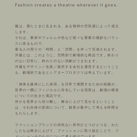
Fashion creates a theatre wherever it goes.
服は、着たときに生まれる、ある独特の空気感によって成立
します。
それは、素材やフォルムや色など様々な要素の微妙なバラン
スに依るもので、
着る人の周りの「時間」と「空間」を伴って完成されます。
洋服とは、このように、空間的で劇場的な商品です。終わり
のない日常に、終わりのない演劇がうまれます。
洋服をデザイン／生産／販売する会社を運営するということ
も、劇場的であるとシアタープロダクツは考えています。
「身体を媒体にした表現」を日常で展開するための組織が、
世界の一隅にフィジカルに存在している現実は、劇場の構造
についての生きた寓話です。
何かを世界から切り離し、舞台に上げて見せるということ
は、それ自体の意味について、観客が集中して考える時間を
もたらします。
ファッションブランドの何気ない所作ひとつひとつを、わた
したちは舞台に上げて、ファッションに取り組むことで、フ
ァッションそのものについて考え続けています。