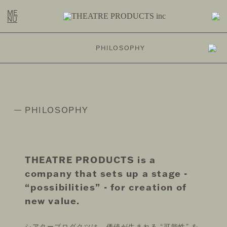
ME
NU
PHILOSOPHY
LINE
FASHION
PHILOSOPHY
OME
OMOTESANDO ONLINE
BOUT
EWS
THEATRE PRODUCTS is a
RAKUTEN FASHION
company
that sets up a stage -
STORY
ZOZOTOWN
“possibilities” -
for creation of
OTE
new value.
SUSTAINABLE
ONTACT
HOZUBAG ONLINE
シアタープロダクツは、価値が生まれる “可能性” を