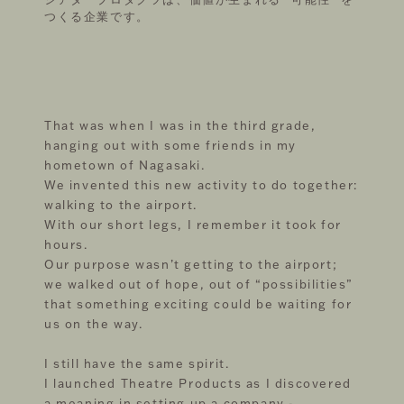
IL MAGAZINE
つくる企業です。
FOLLOW US ON
That was when I was in the third grade,
hanging out with some friends in my
hometown of Nagasaki.
©THEATRE PRODUCTS
We invented this new activity to do together:
walking to the airport.
With our short legs, I remember it took for
hours.
Our purpose wasn’t getting to the airport;
we walked out of hope, out of “possibilities”
that something exciting could be waiting for
us on the way.
I still have the same spirit.
I launched Theatre Products as I discovered
a meaning in setting up a company -