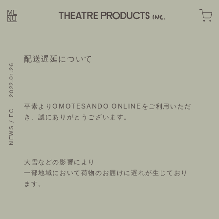
ME
NU
配送遅延について
NEWS / EC 2022.01.26
LINE
FASHION
OME
平素よりOMOTESANDO ONLINEをご利用いただ
き、誠にありがとうございます。
BOUT
OMOTESANDO ONLINE
EWS
RAKUTEN FASHION
STORY
大雪などの影響により
ZOZOTOWN
一部地域において荷物のお届けに遅れが生じており
OTE
ます。
ONTACT
SUSTAINABLE
HOZUBAG ONLINE
IL MAGAZINE