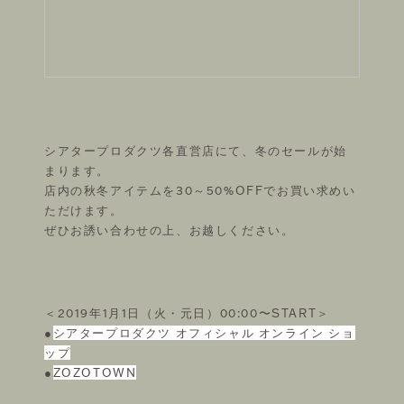
FOLLOW US ON
シアタープロダクツ各直営店にて、冬のセールが始
©THEATRE PRODUCTS
まります。
店内の秋冬アイテムを30～50%OFFでお買い求めい
ただけます。
ぜひお誘い合わせの上、お越しください。
＜2019年1月1日（火・元日）00:00〜START＞
●
シアタープロダクツ オフィシャル オンライン ショ
ップ
●
ZOZOTOWN