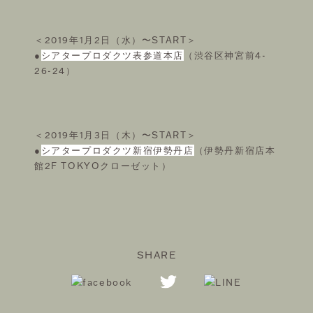
＜2019年1月2日（水）〜START＞
●
シアタープロダクツ表参道本店
（渋谷区神宮前4-
26-24）
＜2019年1月3日（木）〜START＞
●
シアタープロダクツ新宿伊勢丹店
（伊勢丹新宿店本
館2F TOKYOクローゼット）
SHARE