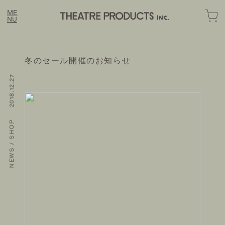
ME
NU
冬のセール開催のお知らせ
NEWS / SHOP 2018.12.27
LINE
FASHION
OME
BOUT
OMOTESANDO ONLINE
EWS
RAKUTEN FASHION
STORY
ZOZOTOWN
OTE
ONTACT
SUSTAINABLE
HOZUBAG ONLINE
IL MAGAZINE