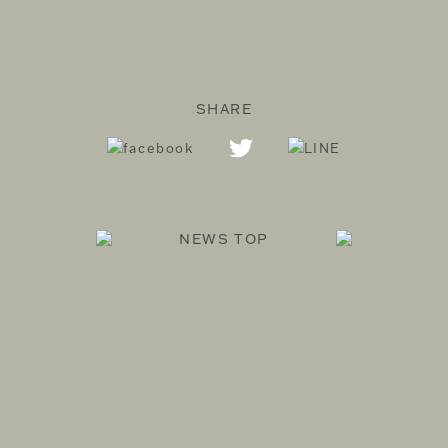
SHARE
NEWS TOP