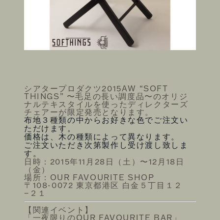
IL MAGAZINE
FOLLOW US ON
シアタープロダクツ2015AW “SOFT
THINGS” 〜毛足の長い調度品〜
のオリジ
©THEATRE PRODUCTS
ナルテキスタイルを使ったディレクターズ
チェアーが限定
発売となります。
布地３種類の中からお好きな色でご注文い
ただけます。
価格は、木の種類によって異なります。
ご注文いただき次第製作し受け渡し致しま
す。
日時：2015年11月28日（土）〜12月18日
（金）
場所：OUR FAVOURITE SHOP
〒108-0072 東京都港区 白金５丁目１２
−２１
【関連イベント】
「一夜限りのOUR FAVOURITE BAR」