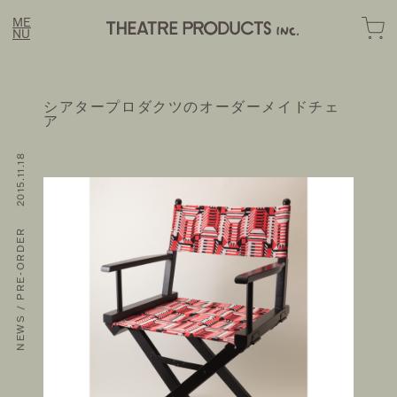
ME
NU
シアタープロダクツのオーダーメイドチェ
ア
NEWS / PRE-ORDER 2015.11.18
LINE
FASHION
OME
OMOTESANDO ONLINE
BOUT
EWS
RAKUTEN FASHION
STORY
ZOZOTOWN
OTE
SUSTAINABLE
ONTACT
HOZUBAG ONLINE