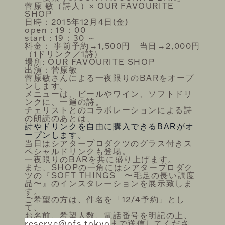
菅原 敏（詩人）× OUR FAVOURITE
SHOP
日時：2015年12月4日(金)
open : 19：00
start : 19：30 ～
料金： 事前予約→1,500円 当日→2,000円
（1ドリンク／1詩）
場所: OUR FAVOURITE SHOP
出演：菅原敏
菅原敏さんによる一夜限りのBARをオープ
ンします。
メニューは、ビールやワイン、ソフトドリ
ンクに、一遍の詩。
チェリストとのコラボレーションによる詩
の朗読のあとは、
詩やドリンクを自由に購入できるBARがオ
ープンします。
当日はシアタープロダクツのグラス付きス
ペシャルドリンクも登場。
一夜限りのBARを共に盛り上げます。
また、SHOPの一角にはシアタープロダク
ツの『SOFT THINGS 〜毛足の長い調度
品〜』のインスタレーションを展示致しま
す。
ご希望の方は、件名を「12/4予約」とし
て、
お名前、希望人数、電話番号を明記の上、
reserve@ofs.tokyo
まで送信してくださ