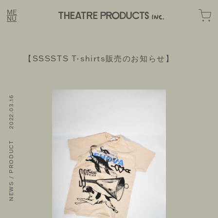
ME
NU
【SSSSTS T-shirts販売のお知らせ】
LINE
NEWS / PRODUCT 2022.03.16
FASHION
OME
BOUT
OMOTESANDO ONLINE
EWS
RAKUTEN FASHION
STORY
ZOZOTOWN
OTE
ONTACT
SUSTAINABLE
HOZUBAG ONLINE
IL MAGAZINE