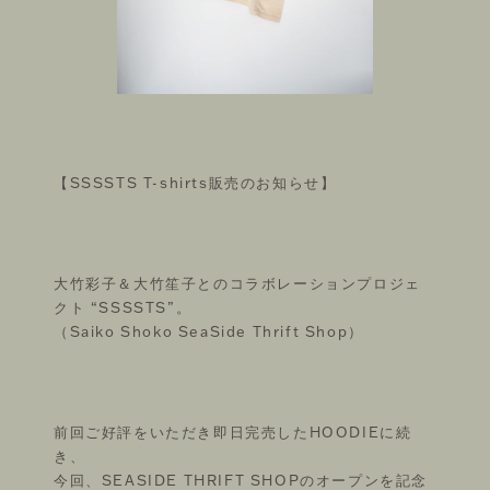
FOLLOW US ON
【SSSSTS T-shirts販売のお知らせ】
©THEATRE PRODUCTS
大竹彩子＆大竹笙子とのコラボレーションプロジェ
クト “SSSSTS”。
（Saiko Shoko SeaSide Thrift Shop）
前回ご好評をいただき即日完売したHOODIEに続
き、
今回、SEASIDE THRIFT SHOPのオープンを記念